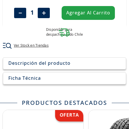
8
.
205
－
＋
Agregar Al Carrito
9
.
235
10
.
john deere
Disponible para
despacho a todo Chile
Ver Stock en Tiendas
Descripción del producto
Ficha Técnica
PRODUCTOS DESTACADOS