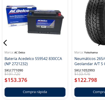
AC Delco
Yokohama
Batería Acedelco S59542 830CCA
Neumáticos 265/
(NP 2721232)
Ge
SKU
:
771090
SKU
:
1052993
$
191
.
720
$
133
.
476
$
153
.
376
$
122
.
798
Compra rápida
Compra