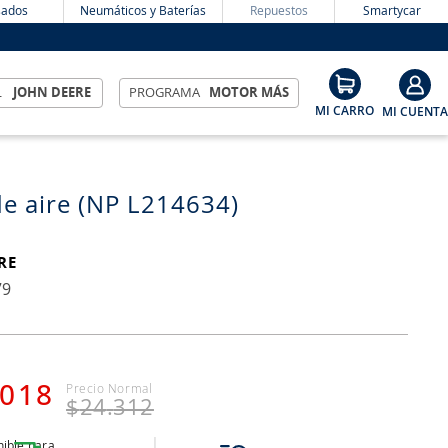
ados
Neumáticos y Baterías
Repuestos
Smartycar
L
JOHN DEERE
PROGRAMA
MOTOR MÁS
 de aire (NP L214634)
RE
79
018
$
24
.
312
ible para