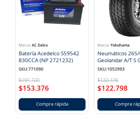
AC Delco
Yokohama
Batería Acedelco S59542
Neumáticos 265/
830CCA (NP 2721232)
Geo
SKU
:
771090
SKU
:
1052993
$
191
.
720
$
133
.
476
$
153
.
376
$
122
.
798
Compra rápida
Compra ráp