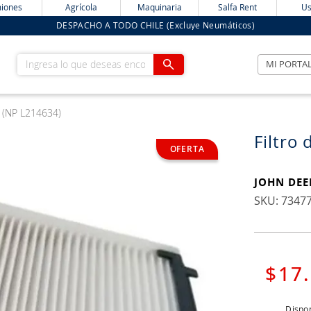
iones
Agrícola
Maquinaria
Salfa Rent
Us
DESPACHO A TODO CHILE (Excluye Neumáticos)
Ingresa lo que deseas encontrar
MI PORTA
re (NP L214634)
Filtro
JOHN DEE
:
7347
$
17
.
Dispon