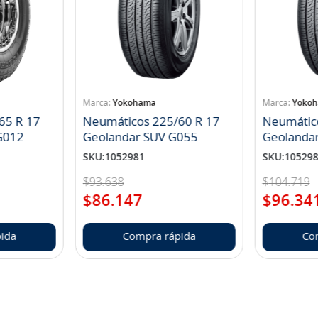
Yokohama
Yoko
65 R 17
Neumáticos 225/60 R 17
Neumátic
landar A/T S G012
Geolandar SUV G055
Geolanda
SKU
:
1052981
SKU
:
10529
$
93
.
638
$
104
.
719
$
86
.
147
$
96
.
34
ida
Compra rápida
Co