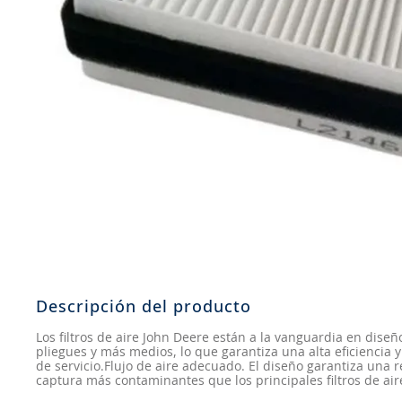
8
.
aceite
9
.
255
10
.
neumáticos 235
Descripción del producto
Los filtros de aire John Deere están a la vanguardia en diseñ
pliegues y más medios, lo que garantiza una alta eficiencia 
de servicio.Flujo de aire adecuado. El diseño garantiza una 
captura más contaminantes que los principales filtros de ai