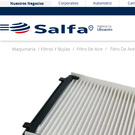
Corporativo
Automotriz
Cam
Nuestros Negocios
Ingresa tu
Ubicación
Maquinaria
Filtros Y Bujías
Filtro De Aire
Filtro De Ai
TÉRMINOS MÁS BUSCADOS
1
.
bateria
2
.
neumáticos
3
.
westlake
4
.
yokohama
5
.
chevrolet
6
.
jockey
7
.
john deere