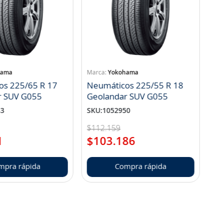
hama
Yokohama
os 225/65 R 17
Neumáticos 225/55 R 18
r SUV G055
Geolandar SUV G055
83
SKU
:
1052950
$
112
.
159
1
$
103
.
186
mpra rápida
Compra rápida