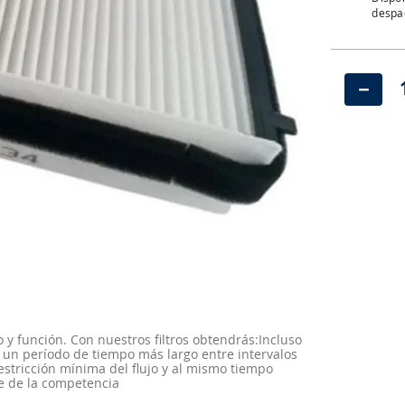
despac
－
o y función. Con nuestros filtros obtendrás:Incluso
y un período de tiempo más largo entre intervalos
restricción mínima del flujo y al mismo tiempo
re de la competencia