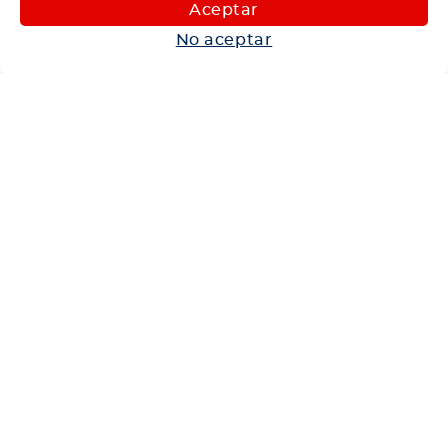
Maquinaria
Aceptar
Autos
No aceptar
Neumáticos
Shop
Corporativo
Ética corporativa
Trabaja con nosotros
Política Sistema Gestión Integrado
Hablemos
600 360 6200
Centro de Ayuda
Medios de Pago