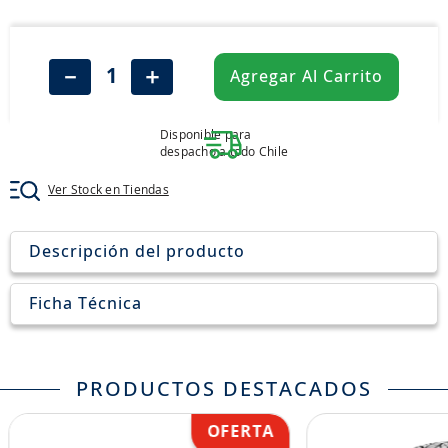
8
.
205
9
.
235
－
＋
Agregar Al Carrito
10
.
john deere
Disponible para
despacho a todo Chile
Ver Stock en Tiendas
Descripción del producto
Ficha Técnica
PRODUCTOS DESTACADOS