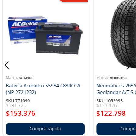
AC Delco
Yokohama
Batería Acedelco S59542 830CCA
Neumáticos 265/
(NP 2721232)
Ge
SKU
:
771090
SKU
:
1052993
$
191
.
720
$
133
.
476
$
153
.
376
$
122
.
798
Compra rápida
Compra