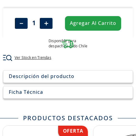
8
.
205
9
.
235
－
＋
Agregar Al Carrito
10
.
john deere
Disponible para
despacho a todo Chile
Ver Stock en Tiendas
Descripción del producto
Ficha Técnica
PRODUCTOS DESTACADOS