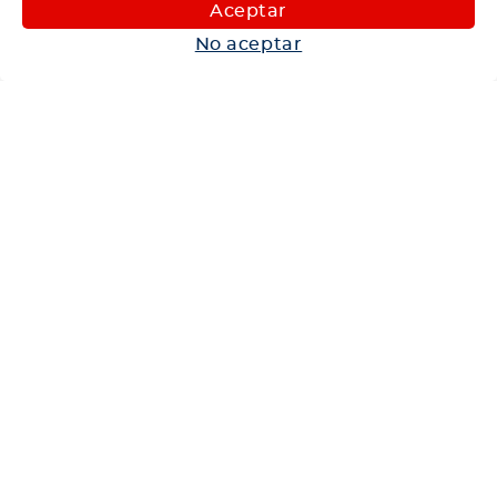
Maquinaria
Aceptar
Autos
No aceptar
Neumáticos
Shop
Corporativo
Ética corporativa
Trabaja con nosotros
Política Sistema Gestión Integrado
Hablemos
600 360 6200
Centro de Ayuda
Medios de Pago