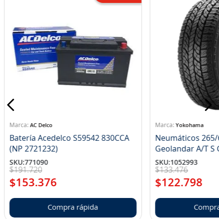
AC Delco
Yokohama
Batería Acedelco S59542 830CCA
Neumáticos 265/
(NP 2721232)
Ge
SKU
:
771090
SKU
:
1052993
$
191
.
720
$
133
.
476
$
153
.
376
$
122
.
798
Compra rápida
Compra