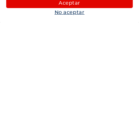
Maquinaria
Aceptar
Autos
No aceptar
Neumáticos
Shop
Corporativo
Ética corporativa
Trabaja con nosotros
Política Sistema Gestión Integrado
Hablemos
600 360 6200
Centro de Ayuda
Medios de Pago