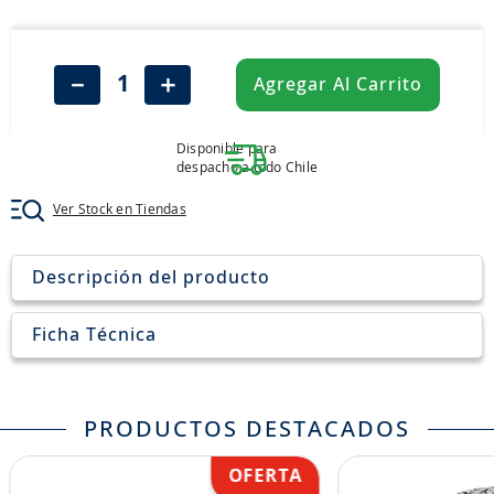
8
.
aceite
9
.
255
－
＋
Agregar Al Carrito
10
.
neumáticos 235
Disponible para
despacho a todo Chile
Ver Stock en Tiendas
Descripción del producto
Ficha Técnica
PRODUCTOS DESTACADOS