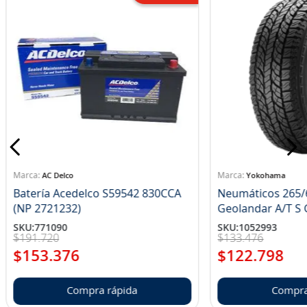
AC Delco
Yokohama
Batería Acedelco S59542 830CCA
Neumáticos 265/
(NP 2721232)
Ge
SKU
:
771090
SKU
:
1052993
$
191
.
720
$
133
.
476
$
153
.
376
$
122
.
798
Compra rápida
Compra