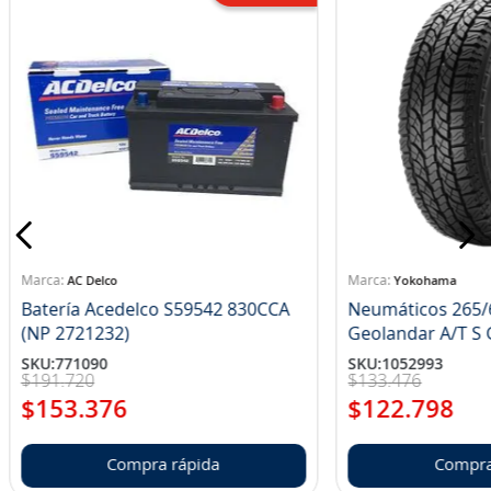
AC Delco
Yokohama
Batería Acedelco S59542 830CCA
Neumáticos 265/
(NP 2721232)
Ge
SKU
:
771090
SKU
:
1052993
$
191
.
720
$
133
.
476
$
153
.
376
$
122
.
798
Compra rápida
Compra