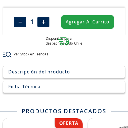
8
.
205
9
.
235
－
＋
Agregar Al Carrito
10
.
john deere
Disponible para
despacho a todo Chile
Ver Stock en Tiendas
Descripción del producto
Ficha Técnica
PRODUCTOS DESTACADOS