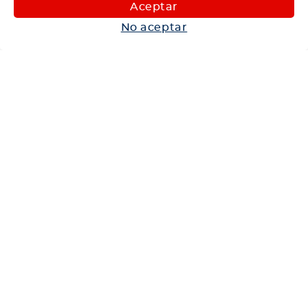
Maquinaria
Aceptar
Autos
No aceptar
Neumáticos
Shop
Corporativo
Ética corporativa
Trabaja con nosotros
Política Sistema Gestión Integrado
Hablemos
600 360 6200
Centro de Ayuda
Medios de Pago