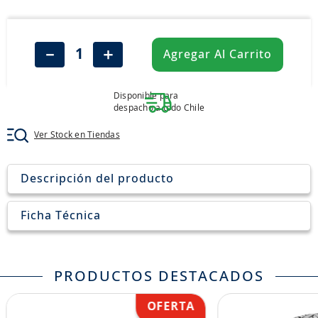
8
.
aceite
9
.
255
－
＋
Agregar Al Carrito
10
.
neumáticos 235
Disponible para
despacho a todo Chile
Ver Stock en Tiendas
Descripción del producto
Ficha Técnica
PRODUCTOS DESTACADOS