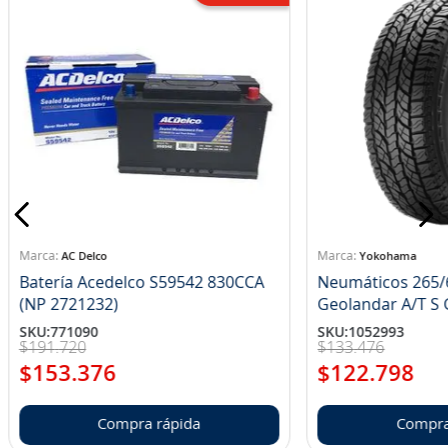
AC Delco
Yokohama
Batería Acedelco S59542 830CCA
Neumáticos 265/
(NP 2721232)
Ge
SKU
:
771090
SKU
:
1052993
$
191
.
720
$
133
.
476
$
153
.
376
$
122
.
798
Compra rápida
Compra