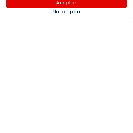
Maquinaria
Aceptar
Autos
No aceptar
Neumáticos
Shop
Corporativo
Ética corporativa
Trabaja con nosotros
Política Sistema Gestión Integrado
Hablemos
600 360 6200
Centro de Ayuda
Medios de Pago