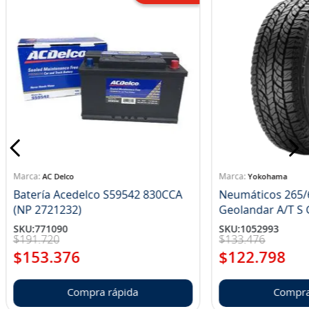
AC Delco
Yokohama
Batería Acedelco S59542 830CCA
Neumáticos 265/
(NP 2721232)
Ge
SKU
:
771090
SKU
:
1052993
$
191
.
720
$
133
.
476
$
153
.
376
$
122
.
798
Compra rápida
Compra