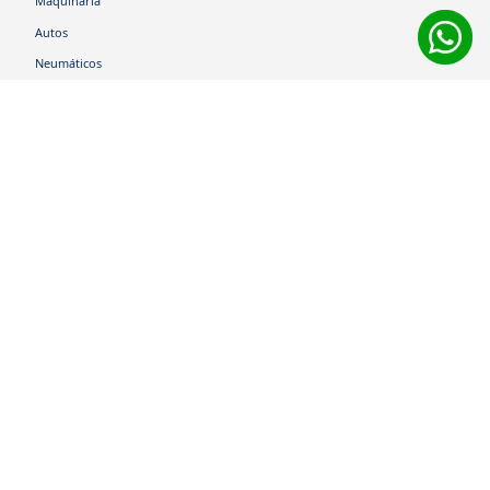
Maquinaria
Autos
Neumáticos
Shop
Corporativo
Ética corporativa
Trabaja con nosotros
Política Sistema Gestión Integrado
Hablemos
600 360 6200
Centro de Ayuda
Medios de Pago