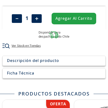
8
.
aceite
9
.
255
－
＋
Agregar Al Carrito
10
.
neumáticos 235
Disponible para
despacho a todo Chile
Ver Stock en Tiendas
Descripción del producto
Ficha Técnica
PRODUCTOS DESTACADOS