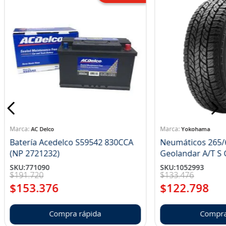
AC Delco
Yokohama
Batería Acedelco S59542 830CCA
Neumáticos 265/
(NP 2721232)
Ge
SKU
:
771090
SKU
:
1052993
$
191
.
720
$
133
.
476
$
153
.
376
$
122
.
798
Compra rápida
Compra