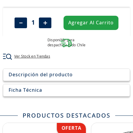
8
.
john deere
9
.
aceite
－
＋
Agregar Al Carrito
10
.
jockey john deere
Disponible para
despacho a todo Chile
Ver Stock en Tiendas
Descripción del producto
Ficha Técnica
PRODUCTOS DESTACADOS