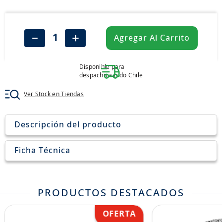
8
.
205
9
.
235
－
＋
Agregar Al Carrito
10
.
john deere
Disponible para
despacho a todo Chile
Ver Stock en Tiendas
Descripción del producto
Ficha Técnica
PRODUCTOS DESTACADOS