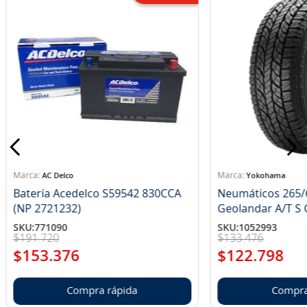
AC Delco
Yokohama
Batería Acedelco S59542 830CCA
Neumáticos 265/
(NP 2721232)
Ge
SKU
:
771090
SKU
:
1052993
$
191
.
720
$
133
.
476
$
153
.
376
$
122
.
798
Compra rápida
Compra