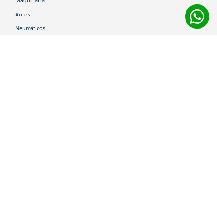
Maquinaria
Autos
Neumáticos
Shop
Corporativo
Ética corporativa
Trabaja con nosotros
Política Sistema Gestión Integrado
Hablemos
600 360 6200
Centro de Ayuda
Medios de Pago