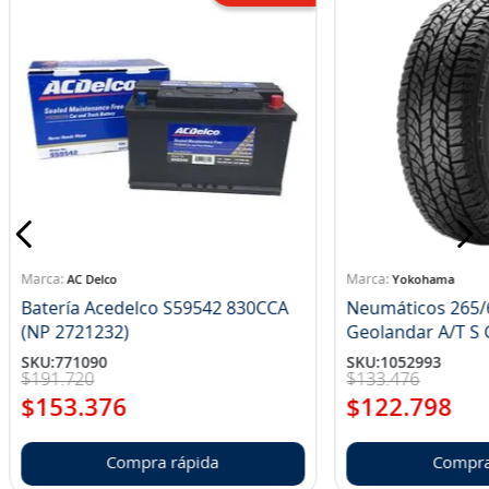
AC Delco
Yokohama
Batería Acedelco S59542 830CCA
Neumáticos 265/
(NP 2721232)
Ge
SKU
:
771090
SKU
:
1052993
$
191
.
720
$
133
.
476
$
153
.
376
$
122
.
798
Compra rápida
Compra