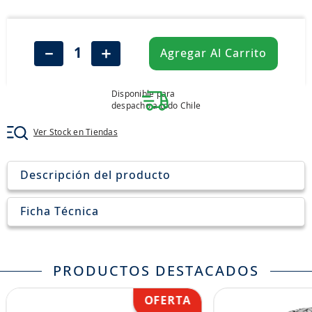
8
.
205
9
.
235
－
＋
Agregar Al Carrito
10
.
john deere
Disponible para
despacho a todo Chile
Ver Stock en Tiendas
Descripción del producto
Ficha Técnica
PRODUCTOS DESTACADOS