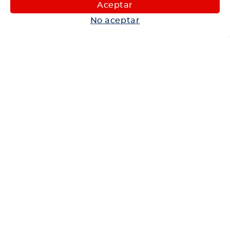
Maquinaria
Aceptar
Autos
No aceptar
Neumáticos
Shop
Corporativo
Ética corporativa
Trabaja con nosotros
Política Sistema Gestión Integrado
Hablemos
600 360 6200
Centro de Ayuda
Medios de Pago