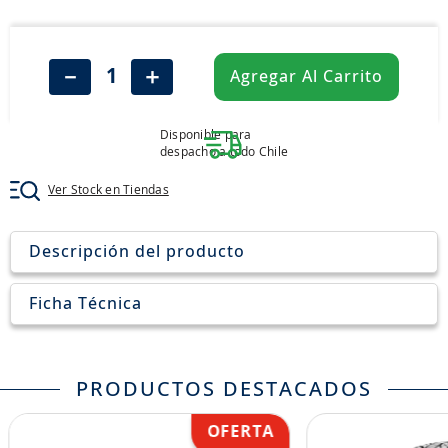
8
.
john deere
9
.
aceite
－
＋
Agregar Al Carrito
10
.
jockey john deere
Disponible para
despacho a todo Chile
Ver Stock en Tiendas
Descripción del producto
Ficha Técnica
PRODUCTOS DESTACADOS