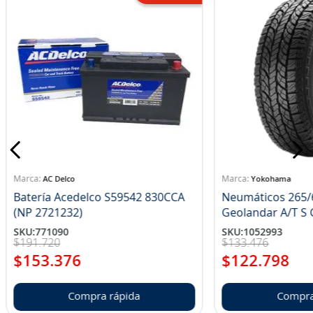
AC Delco
Yokohama
Batería Acedelco S59542 830CCA
Neumáticos 265/
(NP 2721232)
Ge
SKU
:
771090
SKU
:
1052993
$
191
.
720
$
133
.
476
$
153
.
376
$
122
.
798
Compra rápida
Compra