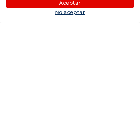
Maquinaria
Aceptar
Autos
No aceptar
Neumáticos
Shop
Corporativo
Ética corporativa
Trabaja con nosotros
Política Sistema Gestión Integrado
Hablemos
600 360 6200
Centro de Ayuda
Medios de Pago