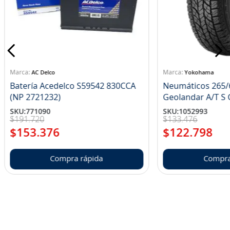
AC Delco
Yokohama
Batería Acedelco S59542 830CCA
Neumáticos 265/
(NP 2721232)
Ge
SKU
:
771090
SKU
:
1052993
$
191
.
720
$
133
.
476
$
153
.
376
$
122
.
798
Compra rápida
Compra