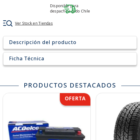
8
.
john deere
Disponible para
despacho a todo Chile
9
.
aceite
Ver Stock en Tiendas
10
.
jockey john deere
Descripción del producto
Ficha Técnica
PRODUCTOS DESTACADOS