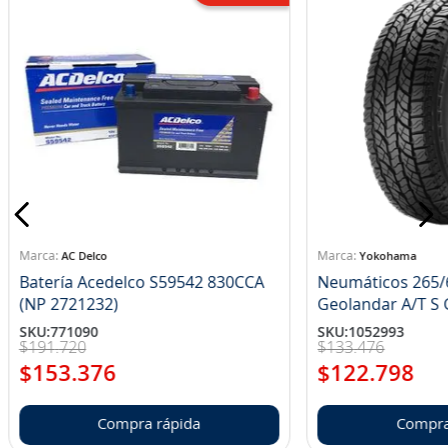
AC Delco
Yokohama
Batería Acedelco S59542 830CCA
Neumáticos 265/
(NP 2721232)
Ge
SKU
:
771090
SKU
:
1052993
$
191
.
720
$
133
.
476
$
153
.
376
$
122
.
798
Compra rápida
Compra