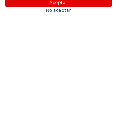
Maquinaria
Aceptar
Autos
No aceptar
Neumáticos
Shop
Corporativo
Ética corporativa
Trabaja con nosotros
Política Sistema Gestión Integrado
Hablemos
600 360 6200
Centro de Ayuda
Medios de Pago