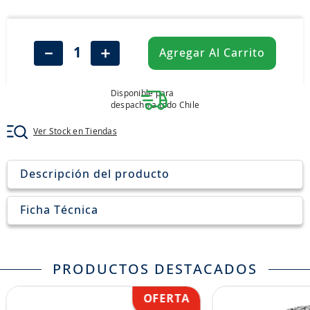
8
.
aceite
9
.
255
－
＋
Agregar Al Carrito
10
.
neumáticos 235
Disponible para
despacho a todo Chile
Ver Stock en Tiendas
Descripción del producto
Ficha Técnica
PRODUCTOS DESTACADOS