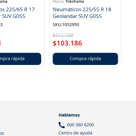
hama
Yokohama
os 225/65 R 17
Neumáticos 225/55 R 18
r SUV G055
Geolandar SUV G055
83
SKU
:
1052950
$
112
.
159
1
$
103
.
186
mpra rápida
Compra rápida
Hablemos
600 360 6200
Centro de ayuda
os