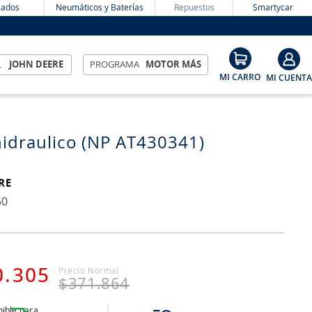
ados
Neumáticos y Baterías
Repuestos
Smartycar
L
JOHN DEERE
PROGRAMA
MOTOR MÁS
 hidraulico (NP AT430341)
RE
50
0
.
305
$
371
.
864
ible para