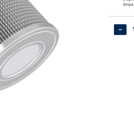
despac
－