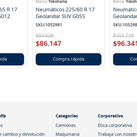
Yokohama
Yoko
65 R 17
Neumáticos 225/60 R 17
Neumátic
landar A/T S G012
Geolandar SUV G055
Geolanda
SKU
:
1052981
SKU
:
10529
$
93
.
638
$
104
.
719
$
86
.
147
$
96
.
34
ida
Compra rápida
Co
lfa
Categorías
Corporativo
es
Camiones
Ética corporativa
de cambio y devolución
Maquinaria
Trabaja con nosotr