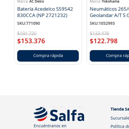
AC Delco
Yokohama
Batería Acedelco S59542
Neumáticos 265/
830CCA (NP 2721232)
Geo
SKU
:
771090
SKU
:
1052993
$
191
.
720
$
133
.
476
$
153
.
376
$
122
.
798
Compra rápida
Compra ráp
Tienda Sa
Sucursal
Encuéntranos en
Política 