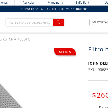
iones
Agrícola
Maquinaria
Salfa Rent
Us
DESPACHO A TODO CHILE (Excluye Neumáticos)
Ingresa lo que deseas encontrar
MI PORTA
raulico (NP AT430341)
Filtro
JOHN DEE
:
9068
$
26
Dispon