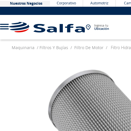
Corporativo
Automotriz
Cam
Nuestros Negocios
Ingresa tu
Ubicación
Maquinaria
Filtros Y Bujías
Filtro De Motor
Filtro Hid
TÉRMINOS MÁS BUSCADOS
1
.
bateria
2
.
neumáticos
3
.
westlake
4
.
yokohama
5
.
chevrolet
6
.
jockey
7
.
john deere