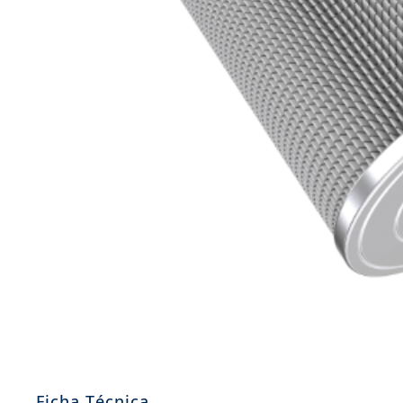
8
.
aceite
9
.
255
10
.
neumáticos 235