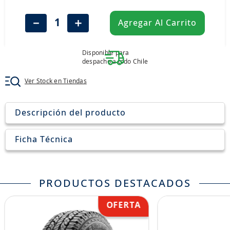
8
.
john deere
－
＋
Agregar Al Carrito
9
.
265
10
.
185
Disponible para
despacho a todo Chile
Ver Stock en Tiendas
Descripción del producto
Ficha Técnica
PRODUCTOS DESTACADOS