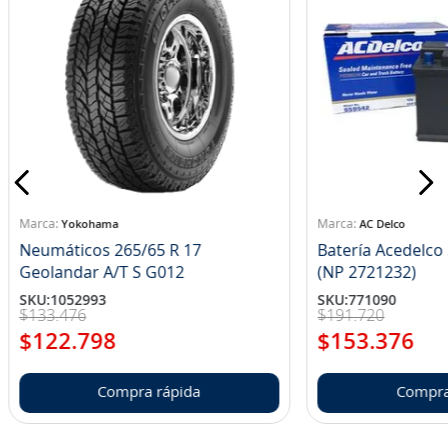
Yokohama
AC Delco
Neumáticos 265/65 R 17
Batería Acedelc
Geolandar A/T S G012
(NP 2721232)
SKU
:
1052993
SKU
:
771090
$
133
.
476
$
191
.
720
$
122
.
798
$
153
.
376
Compra rápida
Compra