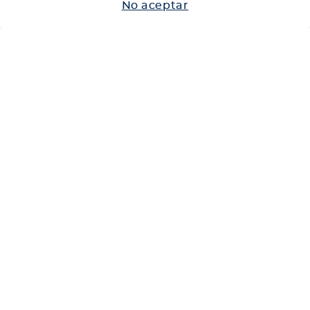
No aceptar
Neumáticos
Shop
Corporativo
Ética corporativa
Trabaja con nosotros
Política Sistema Gestión Integrado
Hablemos
600 360 6200
Centro de Ayuda
Medios de Pago