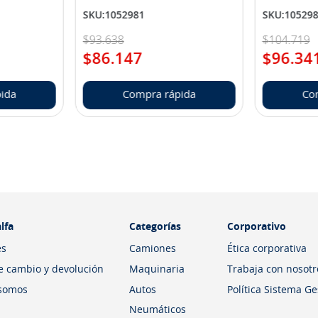
SKU
:
1052981
SKU
:
10529
$
93
.
638
$
104
.
719
$
86
.
147
$
96
.
34
ida
Compra rápida
Co
lfa
Categorías
Corporativo
es
Camiones
Ética corporativa
de cambio y devolución
Maquinaria
Trabaja con nosotr
somos
Autos
Política Sistema G
Neumáticos