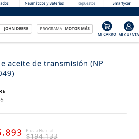
ados
Neumáticos y Baterías
Repuestos
Smartycar
L
JOHN DEERE
PROGRAMA
MOTOR MÁS
 de aceite de transmisión (NP
049)
RE
35
5
.
893
$
194
.
133