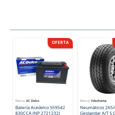
AC Delco
Yokohama
Batería Acedelco S59542
Neumáticos 265/
830CCA (NP 2721232)
Geo