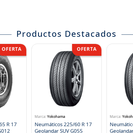
Productos Destacados
Yokohama
Yoko
65 R 17
Neumáticos 225/60 R 17
Neumátic
landar A/T S G012
Geolandar SUV G055
Geolanda