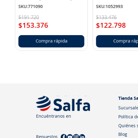
SKU
:
771090
SKU
:
1052993
$
191
.
720
$
133
.
476
$
153
.
376
$
122
.
798
Compra rápida
Compra ráp
Tienda Sa
Sucursal
Encuéntranos en
Política 
Quiénes 
Blog
Repuestos