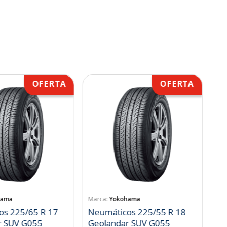
hama
Yokohama
os 225/65 R 17
Neumáticos 225/55 R 18
r SUV G055
Geolandar SUV G055