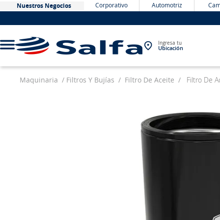
Corporativo
Automotriz
Cam
Nuestros Negocios
Ingresa tu
Ubicación
Maquinaria
Filtros Y Bujías
Filtro De Aceite
Filtro De 
TÉRMINOS MÁS BUSCADOS
1
.
bateria
2
.
neumáticos
3
.
westlake
4
.
yokohama
5
.
jockey
6
.
215
7
.
chevrolet