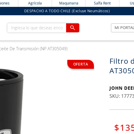
iones
Agrícola
Maquinaria
Salfa Rent
Us
DESPACHO A TODO CHILE (Excluye Neumáticos)
Ingresa lo que deseas encontrar
MI PORTA
Aceite De Transmisión (NP AT305049)
Filtro
AT305
JOHN DEE
:
1777
$
13