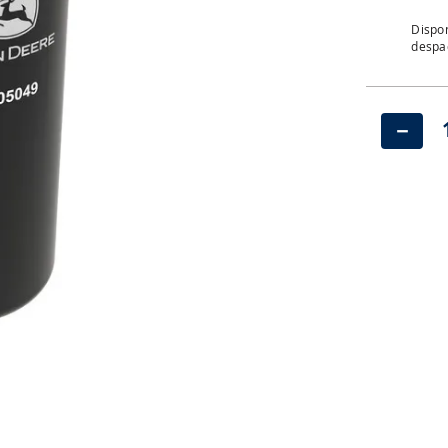
Dispon
despac
－