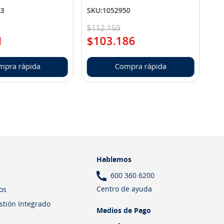
83
SKU
:
1052950
$
112
.
159
1
$
103
.
186
mpra rápida
Compra rápida
Hablemos
600 360 6200
Centro de ayuda
os
estión Integrado
Medios de Pago