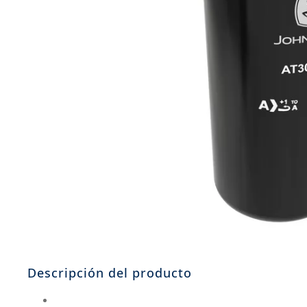
8
.
john deere
9
.
aceite
10
.
jockey john deere
Descripción del producto