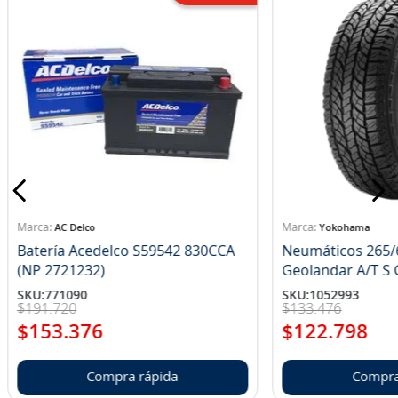
AC Delco
Yokohama
Batería Acedelco S59542 830CCA
Neumáticos 265/
(NP 2721232)
Ge
SKU
:
771090
SKU
:
1052993
$
191
.
720
$
133
.
476
$
153
.
376
$
122
.
798
Compra rápida
Compra