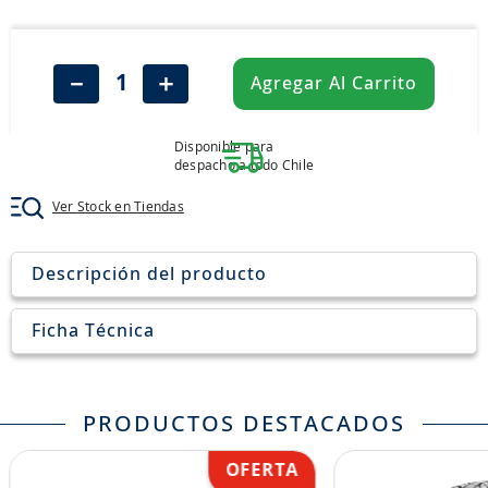
8
.
205
9
.
235
－
＋
Agregar Al Carrito
10
.
john deere
Disponible para
despacho a todo Chile
Ver Stock en Tiendas
Descripción del producto
Ficha Técnica
PRODUCTOS DESTACADOS