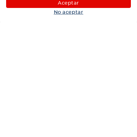
Maquinaria
Aceptar
Autos
No aceptar
Neumáticos
Shop
Corporativo
Ética corporativa
Trabaja con nosotros
Política Sistema Gestión Integrado
Hablemos
600 360 6200
Centro de Ayuda
Medios de Pago