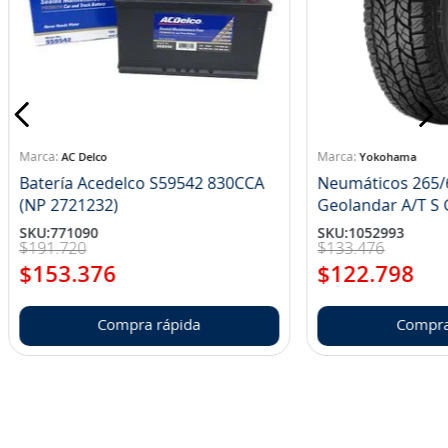
AC Delco
Yokohama
Batería Acedelco S59542 830CCA
Neumáticos 265/
(NP 2721232)
Ge
SKU
:
771090
SKU
:
1052993
$
191
.
720
$
133
.
476
$
153
.
376
$
122
.
798
Compra rápida
Compra