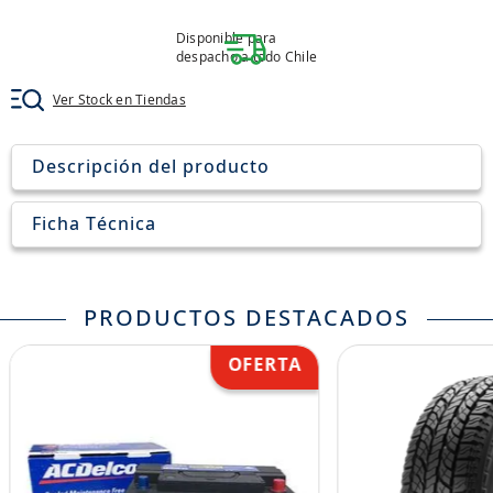
8
.
john deere
Disponible para
9
.
aceite
despacho a todo Chile
10
.
jockey john deere
Ver Stock en Tiendas
Descripción del producto
Ficha Técnica
PRODUCTOS DESTACADOS