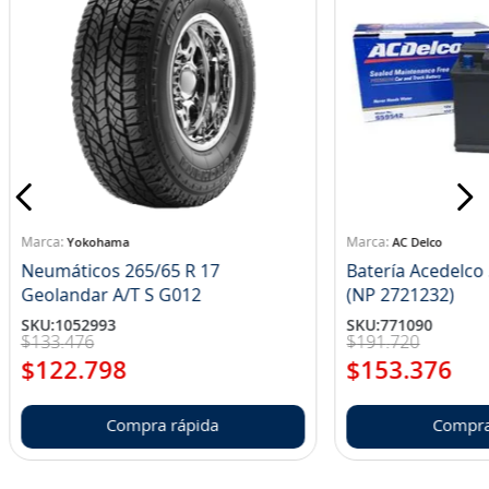
Yokohama
AC Delco
Neumáticos 265/65 R 17
Batería Acedelc
Geolandar A/T S G012
(NP 2721232)
SKU
:
1052993
SKU
:
771090
$
133
.
476
$
191
.
720
$
122
.
798
$
153
.
376
Compra rápida
Compra