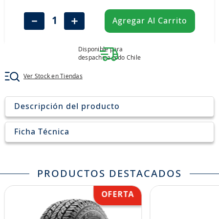
8
.
john deere
－
＋
Agregar Al Carrito
9
.
265
10
.
185
Disponible para
despacho a todo Chile
Ver Stock en Tiendas
Descripción del producto
Ficha Técnica
PRODUCTOS DESTACADOS