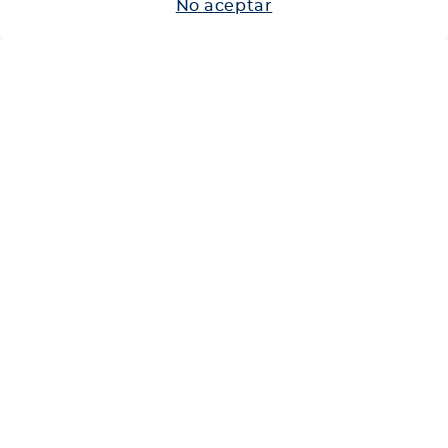
No aceptar
Neumáticos
Shop
Corporativo
Ética corporativa
Trabaja con nosotros
Política Sistema Gestión Integrado
Hablemos
600 360 6200
Centro de Ayuda
Medios de Pago