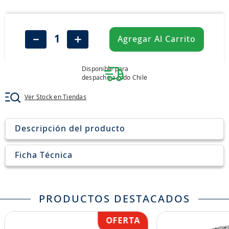
8
.
john deere
9
.
245
－
＋
Agregar Al Carrito
10
.
aceite
Disponible para
despacho a todo Chile
Ver Stock en Tiendas
Descripción del producto
Ficha Técnica
PRODUCTOS DESTACADOS