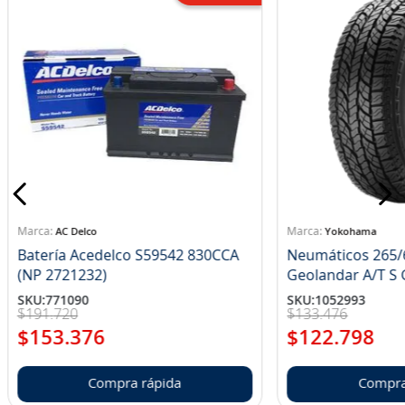
AC Delco
Yokohama
Batería Acedelco S59542 830CCA
Neumáticos 265/
(NP 2721232)
Ge
SKU
:
771090
SKU
:
1052993
$
191
.
720
$
133
.
476
$
153
.
376
$
122
.
798
Compra rápida
Compra