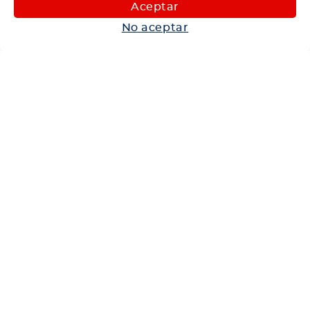
Maquinaria
Aceptar
Autos
No aceptar
Neumáticos
Shop
Corporativo
Ética corporativa
Trabaja con nosotros
Política Sistema Gestión Integrado
Hablemos
600 360 6200
Centro de Ayuda
Medios de Pago