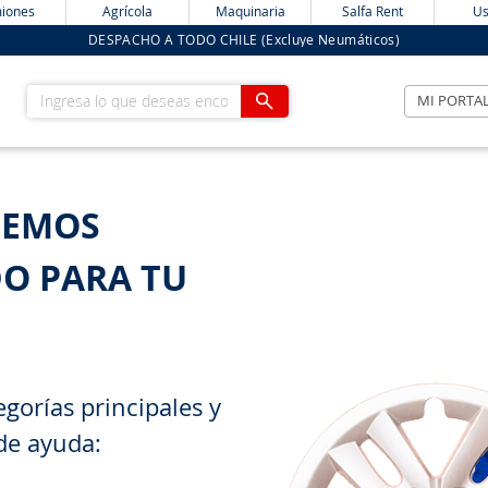
iones
Agrícola
Maquinaria
Salfa Rent
Us
DESPACHO A TODO CHILE (Excluye Neumáticos)
Ingresa lo que deseas encontrar
MI PORTA
HEMOS
O PARA TU
gorías principales y
de ayuda: