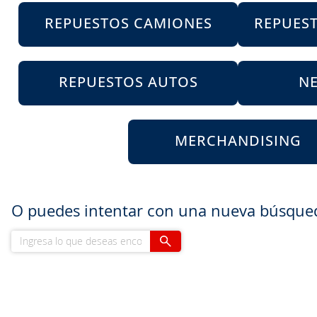
8
.
john deere
REPUESTOS CAMIONES
REPUES
9
.
265
10
.
185
REPUESTOS AUTOS
N
MERCHANDISING
O puedes intentar con una nueva búsque
Ingresa lo que deseas encontrar