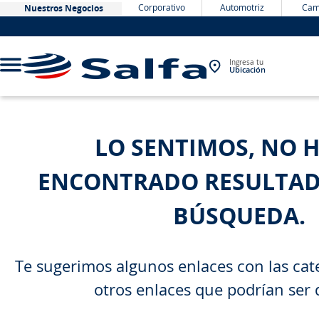
Corporativo
Automotriz
Cam
Nuestros Negocios
Ingresa tu
Ubicación
TÉRMINOS MÁS BUSCADOS
LO SENTIMOS, NO 
1
.
bateria
ENCONTRADO RESULTAD
2
.
neumáticos
3
.
westlake
BÚSQUEDA.
4
.
yokohama
5
.
225
Te sugerimos algunos enlaces con las cate
6
.
jockey
otros enlaces que podrían ser 
7
.
chevrolet