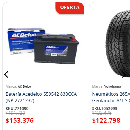
AC Delco
Yokohama
Batería Acedelco S59542 830CCA
Neumáticos 265/
(NP 2721232)
Ge
SKU
:
771090
SKU
:
1052993
$
191
.
720
$
133
.
476
$
153
.
376
$
122
.
798