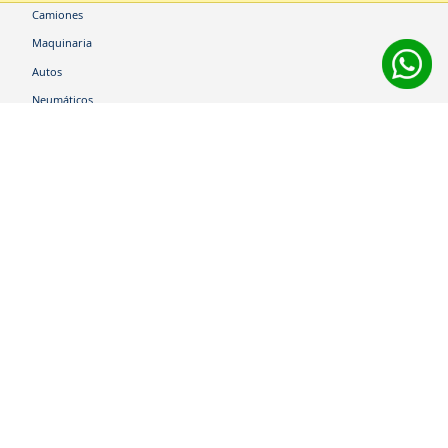
Camiones
Maquinaria
Autos
Neumáticos
Shop
Corporativo
Ética corporativa
Trabaja con nosotros
Política Sistema Gestión Integrado
Hablemos
600 360 6200
Centro de Ayuda
Medios de Pago