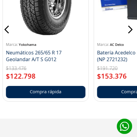
8
.
john deere
9
.
265
10
.
185
Yokohama
AC Delco
Neumáticos 265/65 R 17
Batería Acedelc
Geolandar A/T S G012
(NP 2721232)
$
133
.
476
$
191
.
720
$
122
.
798
$
153
.
376
Compra rápida
Compra