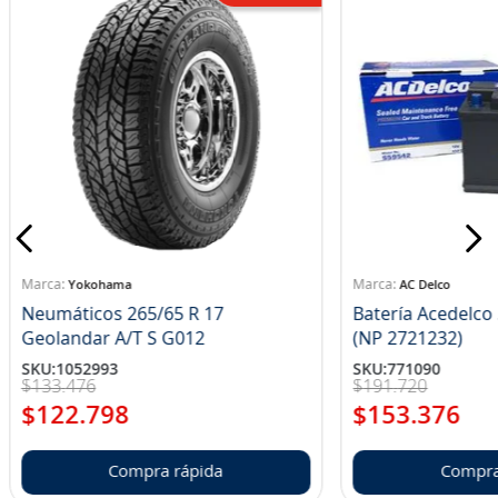
Yokohama
AC Delco
Neumáticos 265/65 R 17
Batería Acedelc
Geolandar A/T S G012
(NP 2721232)
SKU
:
1052993
SKU
:
771090
$
133
.
476
$
191
.
720
$
122
.
798
$
153
.
376
Compra rápida
Compra