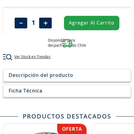
8
.
john deere
9
.
265
－
＋
Agregar Al Carrito
10
.
185
Disponible para
despacho a todo Chile
Ver Stock en Tiendas
Descripción del producto
Ficha Técnica
PRODUCTOS DESTACADOS