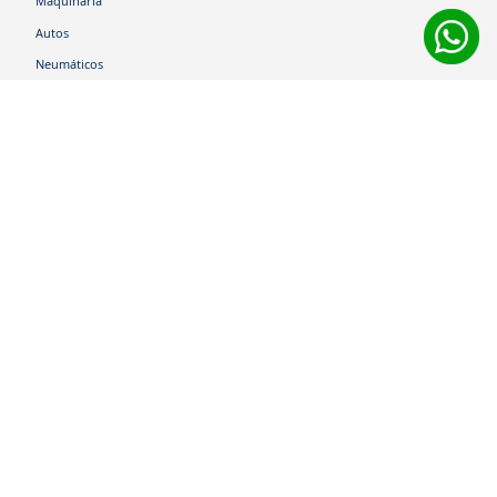
Maquinaria
Autos
Neumáticos
Shop
Corporativo
Ética corporativa
Trabaja con nosotros
Política Sistema Gestión Integrado
Hablemos
600 360 6200
Centro de Ayuda
Medios de Pago