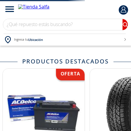
¿Qué repuesto estás buscando?
Ubicación
Ingresa tu
TÉRMINOS MÁS BUSCADOS
PRODUCTOS DESTACADOS
1
.
bateria
2
.
neumáticos
3
.
westlake
4
.
yokohama
5
.
jockey
6
.
215
7
.
chevrolet