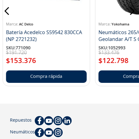
8
.
john deere
9
.
aceite
AC Delco
Yokohama
10
.
jockey john deere
Batería Acedelco S59542 830CCA
Neumáticos 265/
(NP 2721232)
Ge
SKU
:
771090
SKU
:
1052993
$
191
.
720
$
133
.
476
$
153
.
376
$
122
.
798
Compra rápida
Compra
Repuestos
Neumáticos