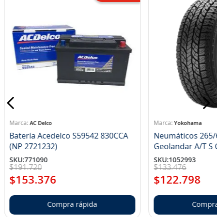
AC Delco
Yokohama
Batería Acedelco S59542 830CCA
Neumáticos 265/
(NP 2721232)
Ge
SKU
:
771090
SKU
:
1052993
$
191
.
720
$
133
.
476
$
153
.
376
$
122
.
798
Compra rápida
Compra