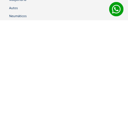
Autos
Neumáticos
Shop
Corporativo
Ética corporativa
Trabaja con nosotros
Política Sistema Gestión Integrado
Hablemos
600 360 6200
Centro de Ayuda
Medios de Pago