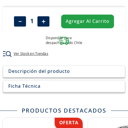
8
.
205
9
.
235
－
＋
Agregar Al Carrito
10
.
john deere
Disponible para
despacho a todo Chile
Ver Stock en Tiendas
Descripción del producto
Ficha Técnica
PRODUCTOS DESTACADOS