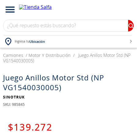
¿Qué repuesto estás buscando?
Ubicación
Ingresa tu
Camiones
TÉRMINOS MÁS BUSCADOS
Motor Y Distribución
Juego Anillos Motor Std (NP
VG1540030005)
1
.
bateria
2
.
neumáticos
Juego Anillos Motor Std (NP
VG1540030005)
3
.
westlake
4
.
yokohama
SINOTRUK
:
985845
5
.
225
6
.
chevrolet
$
139
.
272
7
.
jockey