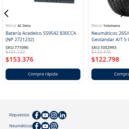
AC Delco
Yokohama
Batería Acedelco S59542 830CCA
Neumáticos 265/
(NP 2721232)
Ge
SKU
:
771090
SKU
:
1052993
$
191
.
720
$
133
.
476
$
153
.
376
$
122
.
798
Compra rápida
Compra
Repuestos
Neumáticos