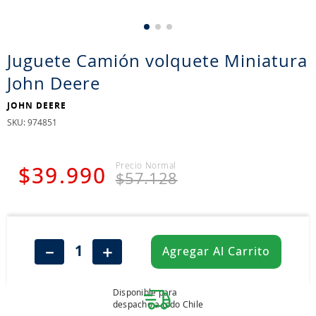
7
.
john deere
8
.
aceite
9
.
255
Juguete Camión volquete Miniatura
10
.
neumáticos 235
John Deere
JOHN DEERE
:
974851
$
39
.
990
$
57
.
128
－
＋
Agregar Al Carrito
Disponible para
despacho a todo Chile