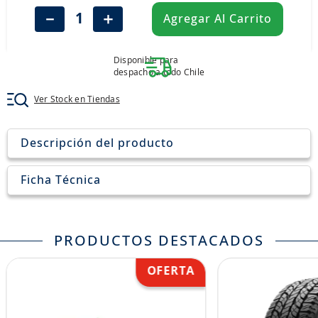
8
.
john deere
－
＋
Agregar Al Carrito
9
.
aceite
10
.
jockey john deere
Disponible para
despacho a todo Chile
Ver Stock en Tiendas
Descripción del producto
Ficha Técnica
PRODUCTOS DESTACADOS