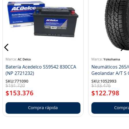
AC Delco
Yokohama
Batería Acedelco S59542 830CCA
Neumáticos 265/
(NP 2721232)
Ge
SKU
:
771090
SKU
:
1052993
$
191
.
720
$
133
.
476
$
153
.
376
$
122
.
798
Compra rápida
Compra