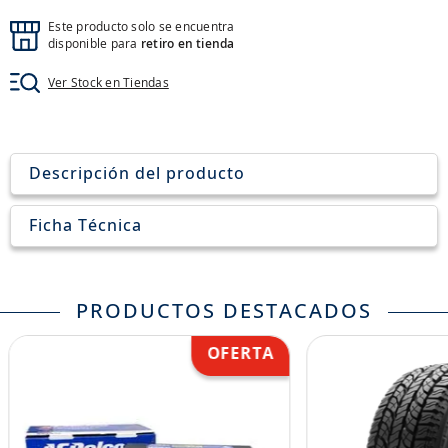
8
.
john deere
Este producto solo se encuentra
9
.
disponible para
245
retiro en tienda
10
.
aceite
Ver Stock en Tiendas
Descripción del producto
Ficha Técnica
PRODUCTOS DESTACADOS