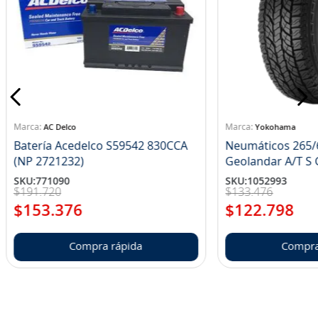
AC Delco
Yokohama
Batería Acedelco S59542 830CCA
Neumáticos 265/
(NP 2721232)
Ge
SKU
:
771090
SKU
:
1052993
$
191
.
720
$
133
.
476
$
153
.
376
$
122
.
798
Compra rápida
Compra