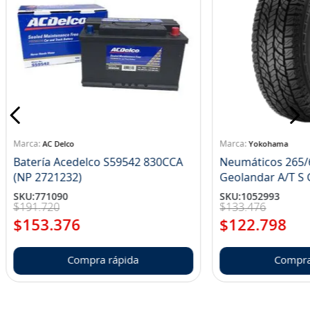
AC Delco
Yokohama
Batería Acedelco S59542 830CCA
Neumáticos 265/
(NP 2721232)
Ge
SKU
:
771090
SKU
:
1052993
$
191
.
720
$
133
.
476
$
153
.
376
$
122
.
798
Compra rápida
Compra