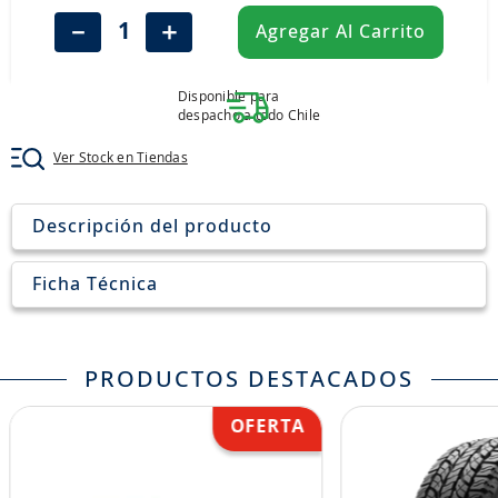
8
.
205
－
＋
Agregar Al Carrito
9
.
235
10
.
john deere
Disponible para
despacho a todo Chile
Ver Stock en Tiendas
Descripción del producto
Ficha Técnica
PRODUCTOS DESTACADOS