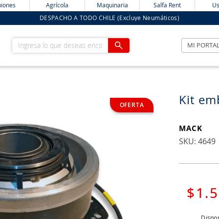
iones
Agrícola
Maquinaria
Salfa Rent
Us
DESPACHO A TODO CHILE (Excluye Neumáticos)
Ingresa lo que deseas encontrar
MI PORTA
Kit em
MACK
:
4649
$
1
.
5
Dispon