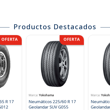
Productos Destacados
Yokohama
Yoko
65 R 17
Neumáticos 225/60 R 17
Neumátic
landar A/T S G012
Geolandar SUV G055
Geolanda