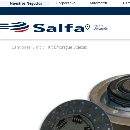
Corporativo
Automotriz
Cam
Nuestros Negocios
Ingresa tu
Ubicación
Camiones
Kit
Kit Embrague 3piezas
TÉRMINOS MÁS BUSCADOS
1
.
bateria
2
.
neumáticos
3
.
westlake
4
.
yokohama
5
.
chevrolet
6
.
jockey
7
.
john deere