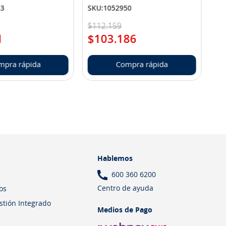
83
SKU
:
1052950
$
112
.
159
1
$
103
.
186
mpra rápida
Compra rápida
Hablemos
600 360 6200
Centro de ayuda
os
estión Integrado
Medios de Pago