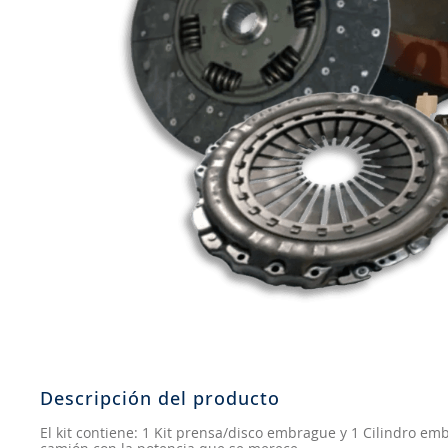
8
.
aceite
9
.
255
10
.
neumáticos 235
Descripción del producto
El kit contiene: 1 Kit prensa/disco embrague y 1 Cilindro e