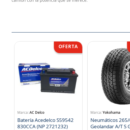
camión con la potencia que se merece.
AC Delco
Yokohama
Batería Acedelco S59542
Neumáticos 265/
830CCA (NP 2721232)
Geo