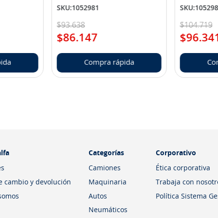
SKU
:
1052981
SKU
:
10529
$
93
.
638
$
104
.
719
$
86
.
147
$
96
.
34
ida
Compra rápida
Co
lfa
Categorías
Corporativo
es
Camiones
Ética corporativa
de cambio y devolución
Maquinaria
Trabaja con nosotr
somos
Autos
Política Sistema G
Neumáticos