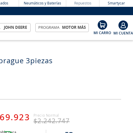
ados
Neumáticos y Baterías
Repuestos
Smartycar
L
JOHN DEERE
PROGRAMA
MOTOR MÁS
brague 3piezas
69
.
923
$
2
.
242
.
747
ible para