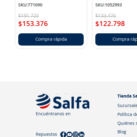
SKU
:
771090
SKU
:
1052993
$
191
.
720
$
133
.
476
$
153
.
376
$
122
.
798
Compra rápida
Compra ráp
Tienda Sa
Sucursal
Encuéntranos en
Política 
Quiénes 
Blog
Repuestos