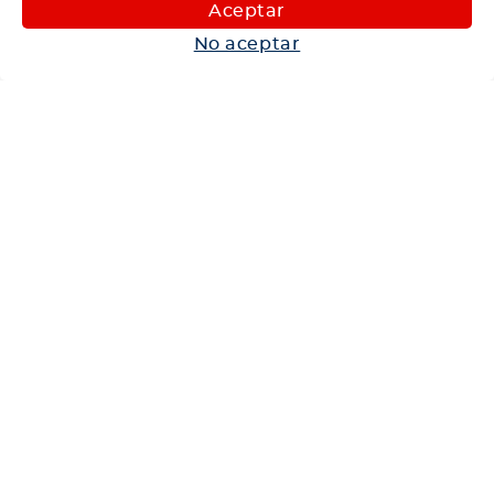
Maquinaria
Aceptar
Autos
No aceptar
Neumáticos
Shop
Corporativo
Ética corporativa
Trabaja con nosotros
Política Sistema Gestión Integrado
Hablemos
600 360 6200
Centro de Ayuda
Medios de Pago