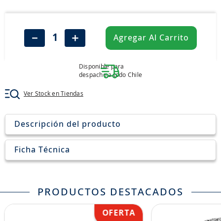
8
.
john deere
9
.
aceite
－
＋
Agregar Al Carrito
10
.
jockey john deere
Disponible para
despacho a todo Chile
Ver Stock en Tiendas
Descripción del producto
Ficha Técnica
PRODUCTOS DESTACADOS