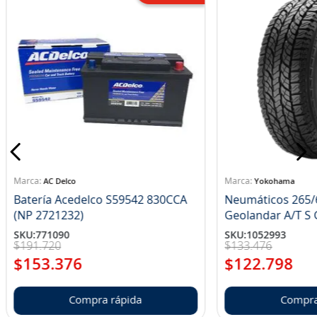
AC Delco
Yokohama
Batería Acedelco S59542 830CCA
Neumáticos 265/
(NP 2721232)
Ge
SKU
:
771090
SKU
:
1052993
$
191
.
720
$
133
.
476
$
153
.
376
$
122
.
798
Compra rápida
Compra