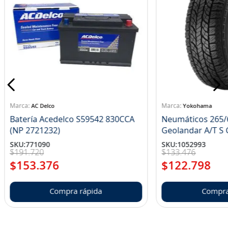
AC Delco
Yokohama
Batería Acedelco S59542 830CCA
Neumáticos 265/
(NP 2721232)
Ge
SKU
:
771090
SKU
:
1052993
$
191
.
720
$
133
.
476
$
153
.
376
$
122
.
798
Compra rápida
Compra