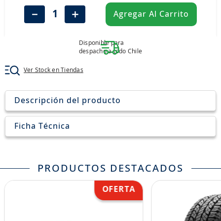
8
.
john deere
－
＋
Agregar Al Carrito
9
.
aceite
10
.
jockey john deere
Disponible para
despacho a todo Chile
Ver Stock en Tiendas
Descripción del producto
Ficha Técnica
PRODUCTOS DESTACADOS