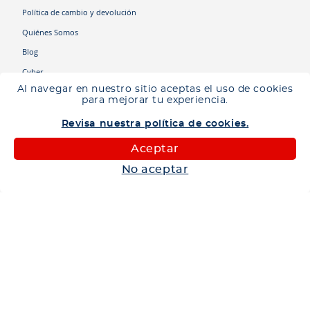
Política de cambio y devolución
Quiénes Somos
Blog
Cyber
Al navegar en nuestro sitio aceptas el uso de cookies
para mejorar tu experiencia.
Categorías
Camiones
Revisa nuestra política de cookies.
Maquinaria
Aceptar
Autos
No aceptar
Neumáticos
Shop
Corporativo
Ética corporativa
Trabaja con nosotros
Política Sistema Gestión Integrado