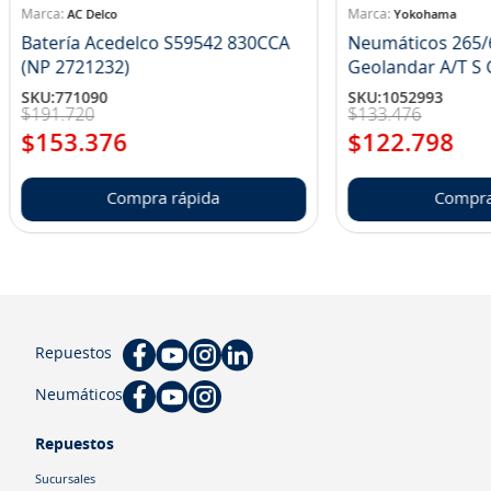
AC Delco
Yokohama
Batería Acedelco S59542 830CCA
Neumáticos 265/
(NP 2721232)
Ge
SKU
:
771090
SKU
:
1052993
$
191
.
720
$
133
.
476
$
153
.
376
$
122
.
798
Compra rápida
Compra
Repuestos
Neumáticos
Repuestos
Sucursales