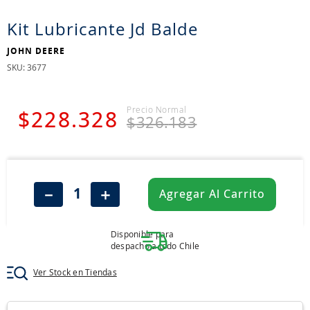
8
.
aceite
Kit Lubricante Jd Balde
9
.
255
JOHN DEERE
10
.
neumáticos 235
:
3677
$
228
.
328
$
326
.
183
－
＋
Agregar Al Carrito
Disponible para
despacho a todo Chile
Ver Stock en Tiendas