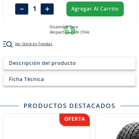
8
.
john deere
－
＋
Agregar Al Carrito
9
.
245
10
.
aceite
Disponible para
despacho a todo Chile
Ver Stock en Tiendas
Descripción del producto
Ficha Técnica
PRODUCTOS DESTACADOS