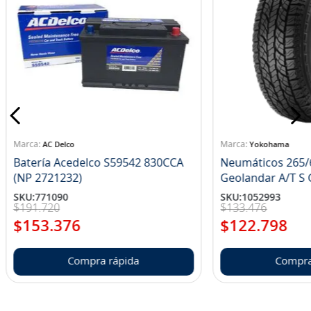
AC Delco
Yokohama
Batería Acedelco S59542 830CCA
Neumáticos 265/
(NP 2721232)
Ge
SKU
:
771090
SKU
:
1052993
$
191
.
720
$
133
.
476
$
153
.
376
$
122
.
798
Compra rápida
Compra