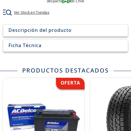
despacho a todo Chile
8
.
205
Ver Stock en Tiendas
9
.
235
10
.
john deere
Descripción del producto
Ficha Técnica
PRODUCTOS DESTACADOS