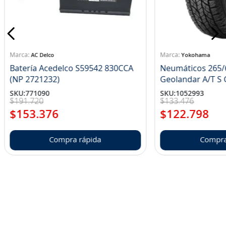
AC Delco
Yokohama
Batería Acedelco S59542 830CCA
Neumáticos 265/
(NP 2721232)
Ge
SKU
:
771090
SKU
:
1052993
$
191
.
720
$
133
.
476
$
153
.
376
$
122
.
798
Compra rápida
Compra