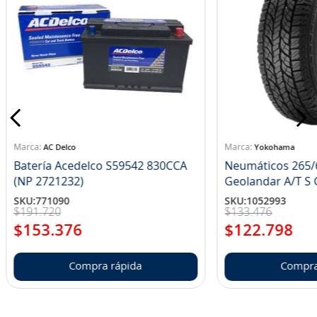
AC Delco
Yokohama
Batería Acedelco S59542 830CCA
Neumáticos 265/
(NP 2721232)
Ge
SKU
:
771090
SKU
:
1052993
$
191
.
720
$
133
.
476
$
153
.
376
$
122
.
798
Compra rápida
Compra