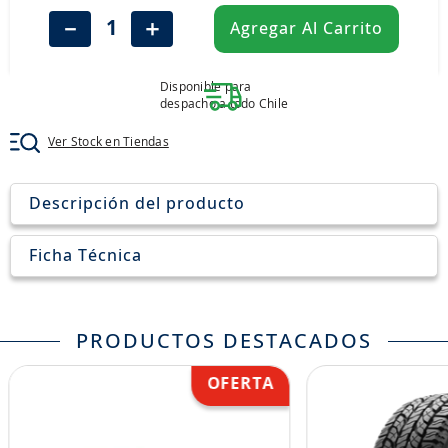
8
.
205
－
＋
Agregar Al Carrito
9
.
235
10
.
john deere
Disponible para
despacho a todo Chile
Ver Stock en Tiendas
Descripción del producto
Ficha Técnica
PRODUCTOS DESTACADOS