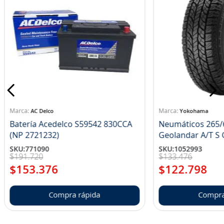
AC Delco
Yokohama
Batería Acedelco S59542 830CCA
Neumáticos 265/
(NP 2721232)
Ge
SKU
:
771090
SKU
:
1052993
$
191
.
720
$
133
.
476
$
153
.
376
$
122
.
798
Compra rápida
Compra