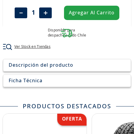
8
.
aceite
－
＋
Agregar Al Carrito
9
.
255
10
.
neumáticos 235
Disponible para
despacho a todo Chile
Ver Stock en Tiendas
Descripción del producto
Ficha Técnica
PRODUCTOS DESTACADOS