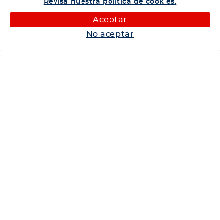
Revisa nuestra política de cookies.
Camiones
Aceptar
Maquinaria
No aceptar
Autos
Neumáticos
Shop
Corporativo
Ética corporativa
Trabaja con nosotros
Política Sistema Gestión Integrado
Hablemos
600 360 6200
Centro de Ayuda
Medios de Pago