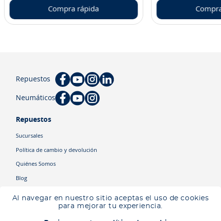
Compra rápida
Compra
Repuestos
Neumáticos
Repuestos
Sucursales
Política de cambio y devolución
Quiénes Somos
Blog
Cyber
Al navegar en nuestro sitio aceptas el uso de cookies
Ingresa tu ubicación para ver los productos disponibles en tu zona
.
para mejorar tu experiencia.
Descartar
Ingresar mi ubicación
Categorías