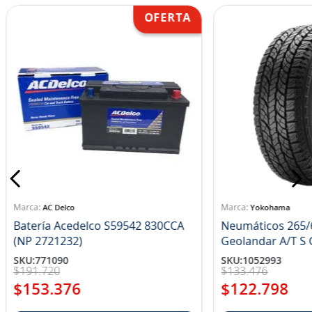
AC Delco
Yokohama
Batería Acedelco S59542 830CCA
Neumáticos 265/
(NP 2721232)
Ge
SKU
:
771090
SKU
:
1052993
$
191
.
720
$
133
.
476
$
153
.
376
$
122
.
798