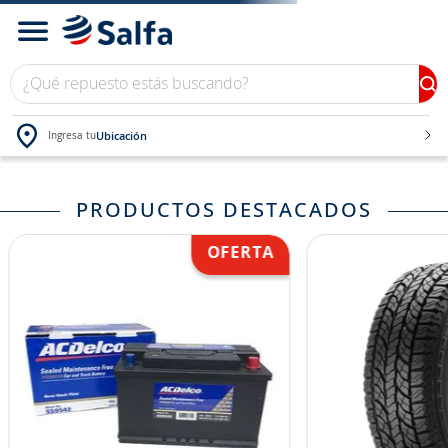
¿Qué repuesto estás buscando?
Ubicación
Ingresa tu
TÉRMINOS MÁS BUSCADOS
PRODUCTOS DESTACADOS
1
.
bateria
2
.
neumáticos
3
.
westlake
4
.
yokohama
5
.
jockey
6
.
215
7
.
chevrolet