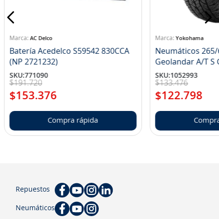
8
.
john deere
9
.
aceite
AC Delco
Yokohama
10
.
jockey john deere
Batería Acedelco S59542 830CCA
Neumáticos 265/
(NP 2721232)
Ge
SKU
:
771090
SKU
:
1052993
$
191
.
720
$
133
.
476
$
153
.
376
$
122
.
798
Compra rápida
Compra
Repuestos
Neumáticos