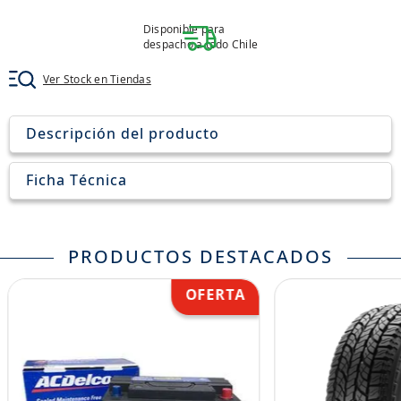
8
.
205
Disponible para
9
.
235
despacho a todo Chile
10
.
john deere
Ver Stock en Tiendas
Descripción del producto
Ficha Técnica
PRODUCTOS DESTACADOS