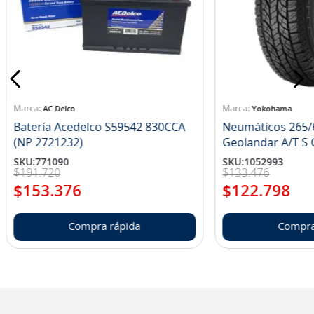
AC Delco
Yokohama
Batería Acedelco S59542 830CCA
Neumáticos 265/
(NP 2721232)
Ge
SKU
:
771090
SKU
:
1052993
$
191
.
720
$
133
.
476
$
153
.
376
$
122
.
798
Compra rápida
Compra