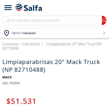
¿Qué repuesto estás buscando?
Ubicación
Ingresa tu
Camiones
TÉRMINOS MÁS BUSCADOS
Carrocería
Limpiaparabrisas 20" Mack Truck (NP
82710488)
1
.
bateria
2
.
neumáticos
Limpiaparabrisas 20" Mack Truck
(NP 82710488)
3
.
westlake
4
.
yokohama
MACK
:
782868
5
.
225
6
.
chevrolet
$
51
.
531
7
.
jockey