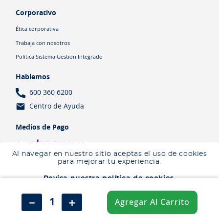
Corporativo
Ética corporativa
Trabaja con nosotros
Política Sistema Gestión Integrado
Hablemos
600 360 6200
Centro de Ayuda
Medios de Pago
Al navegar en nuestro sitio aceptas el uso de cookies
para mejorar tu experiencia.
Revisa nuestra política de cookies.
Términos y Condiciones
Política de cookies
Política de privacidad
Aceptar
－
＋
Agregar Al Carrito
Salfa 2026 | Todos los derechos reservados
No aceptar