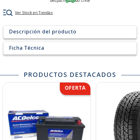
despacho a todo Chile
8
.
205
Ver Stock en Tiendas
9
.
235
10
.
john deere
Descripción del producto
Ficha Técnica
PRODUCTOS DESTACADOS