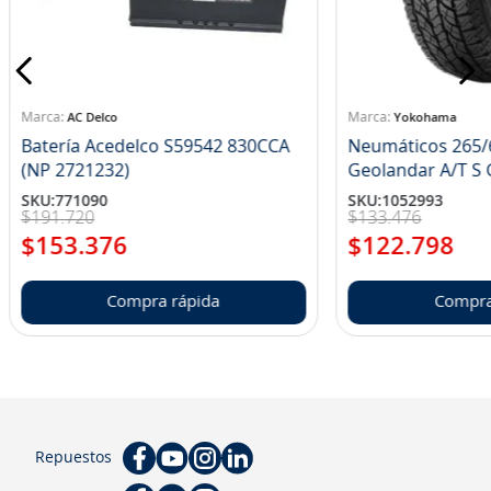
AC Delco
Yokohama
Batería Acedelco S59542 830CCA
Neumáticos 265/
(NP 2721232)
Ge
SKU
:
771090
SKU
:
1052993
$
191
.
720
$
133
.
476
$
153
.
376
$
122
.
798
Compra rápida
Compra
Repuestos