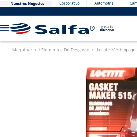
Corporativo
Automotriz
Cam
Nuestros Negocios
Ingresa tu
Ubicación
Maquinaria
Elementos De Desgaste
Loctite 515 Empaqu
TÉRMINOS MÁS BUSCADOS
1
.
bateria
2
.
neumáticos
3
.
westlake
4
.
yokohama
5
.
chevrolet
6
.
jockey
7
.
john deere