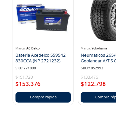
AC Delco
Yokohama
Batería Acedelco S59542
Neumáticos 265/
830CCA (NP 2721232)
Geo
SKU
:
771090
SKU
:
1052993
$
191
.
720
$
133
.
476
$
153
.
376
$
122
.
798
Compra rápida
Compra ráp