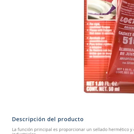
8
.
aceite
9
.
255
10
.
neumáticos 235
Descripción del producto
La función principal es proporcionar un sellado hermético 