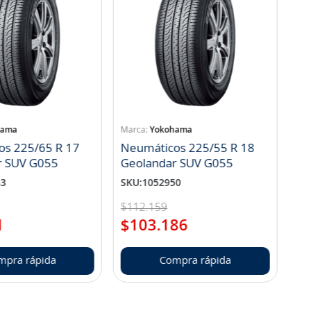
hama
Yokohama
os 225/65 R 17
Neumáticos 225/55 R 18
r SUV G055
Geolandar SUV G055
83
SKU
:
1052950
$
112
.
159
1
$
103
.
186
mpra rápida
Compra rápida