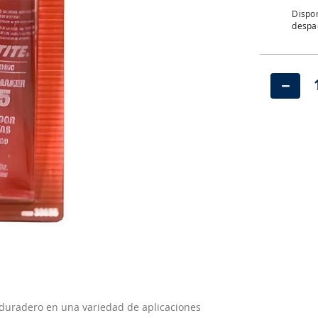
Dispon
despac
－
y duradero en una variedad de aplicaciones