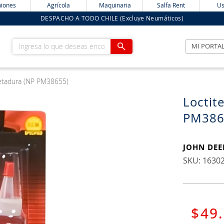
iones
Agrícola
Maquinaria
Salfa Rent
Us
DESPACHO A TODO CHILE (Excluye Neumáticos)
Ingresa lo que deseas encontrar
MI PORTA
etadura (NP PM38655)
Loctit
PM386
JOHN DEE
:
1630
$
49
.