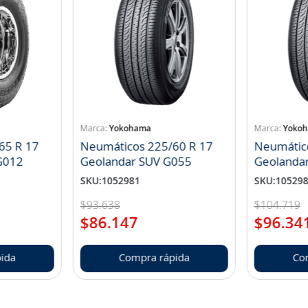
Yokohama
Yoko
65 R 17
Neumáticos 225/60 R 17
Neumátic
landar A/T S G012
Geolandar SUV G055
Geolanda
SKU
:
1052981
SKU
:
10529
$
93
.
638
$
104
.
719
$
86
.
147
$
96
.
34
ida
Compra rápida
Co