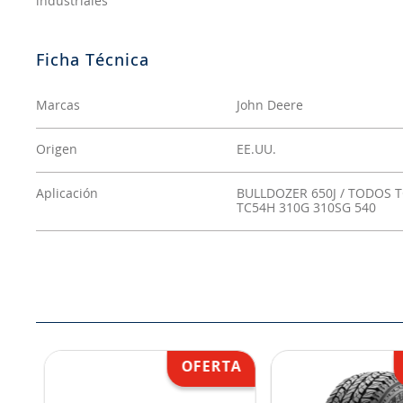
industriales
Marcas
John Deere
Origen
EE.UU.
Aplicación
BULLDOZER 650J / TODOS 
TC54H 310G 310SG 540