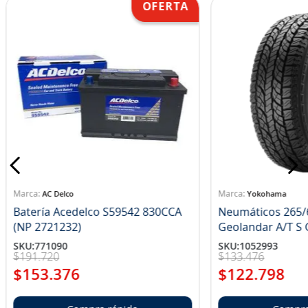
AC Delco
Yokohama
Batería Acedelco S59542 830CCA
Neumáticos 265/
(NP 2721232)
Ge
SKU
:
771090
SKU
:
1052993
$
191
.
720
$
133
.
476
$
153
.
376
$
122
.
798