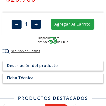
7
.
chevrolet
8
.
john deere
9
.
aceite
－
＋
Agregar Al Carrito
10
.
jockey john deere
Disponible para
despacho a todo Chile
Ver Stock en Tiendas
Descripción del producto
Ficha Técnica
PRODUCTOS DESTACADOS