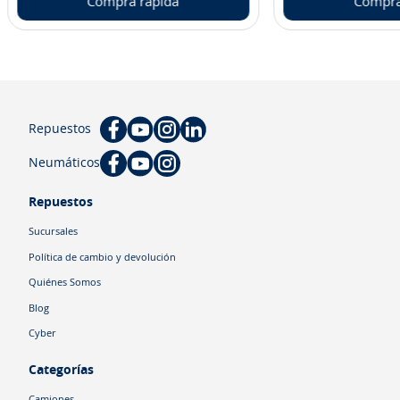
Compra rápida
Compra
Repuestos
Neumáticos
Repuestos
Sucursales
Política de cambio y devolución
Quiénes Somos
Blog
Cyber
Categorías
Camiones