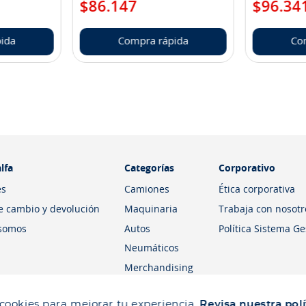
$
86
.
147
$
96
.
34
ida
Compra rápida
Co
lfa
Categorías
Corporativo
es
Camiones
Ética corporativa
de cambio y devolución
Maquinaria
Trabaja con nosotr
somos
Autos
Política Sistema G
Neumáticos
Merchandising
 cookies para mejorar tu experiencia.
Revisa nuestra polí