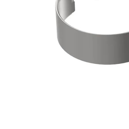
8
.
john deere
9
.
265
10
.
185