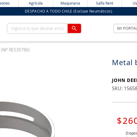
iones
Agrícola
Maquinaria
Salfa Rent
Us
DESPACHO A TODO CHILE (Excluye Neumáticos)
Ingresa lo que deseas encontrar
MI PORTA
d (NP RE530786)
Metal 
JOHN DEE
:
1565
$
26
Dispon