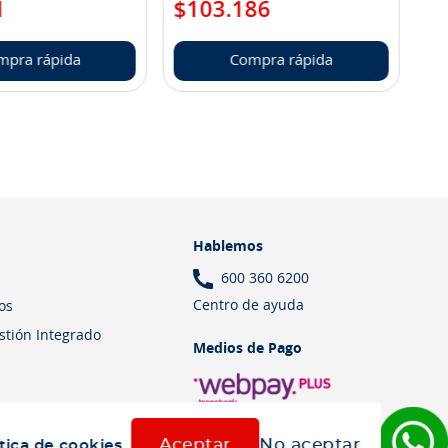
1
$
103
.
186
mpra rápida
Compra rápida
Hablemos
600 360 6200
Centro de ayuda
os
estión Integrado
Medios de Pago
Aceptar
No aceptar
tica de cookies.