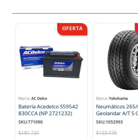
AC Delco
Yokohama
Batería Acedelco S59542
Neumáticos 265/
830CCA (NP 2721232)
Geo
SKU
:
771090
SKU
:
1052993
$
191
.
720
$
133
.
476