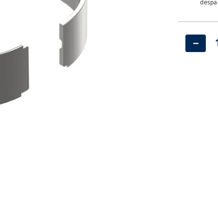
despac
－