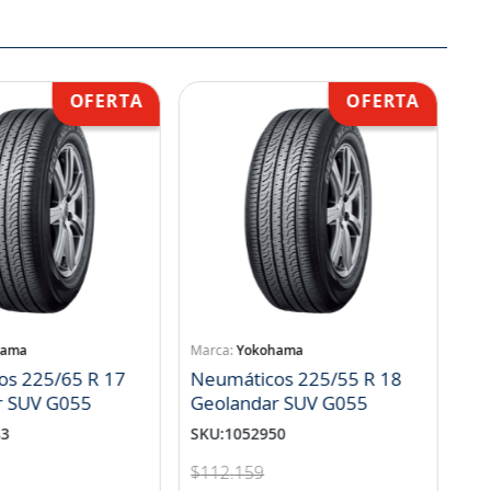
hama
Yokohama
os 225/65 R 17
Neumáticos 225/55 R 18
r SUV G055
Geolandar SUV G055
83
SKU
:
1052950
$
112
.
159