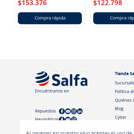
$
153
.
376
$
122
.
798
Compra rápida
Compra ráp
Tienda Sa
Sucursal
Encuéntranos en
Política 
Quiénes 
Blog
Repuestos
Cyber
Neumáticos
Al navegar en nuestro sitio aceptas el uso de