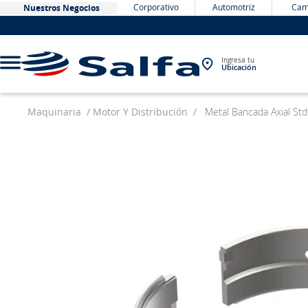
Corporativo
Automotriz
Cam
Nuestros Negocios
Ingresa tu
Ubicación
Maquinaria
Motor Y Distribución
Metal Bancada Axial St
TÉRMINOS MÁS BUSCADOS
1
.
bateria
2
.
neumáticos
3
.
westlake
4
.
yokohama
5
.
225
6
.
jockey
7
.
chevrolet