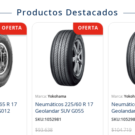
Productos Destacados
Yokohama
Yoko
65 R 17
Neumáticos 225/60 R 17
Neumátic
landar A/T S G012
Geolandar SUV G055
Geolanda
SKU
:
1052981
SKU
:
10529
$
93
.
638
$
104
.
719