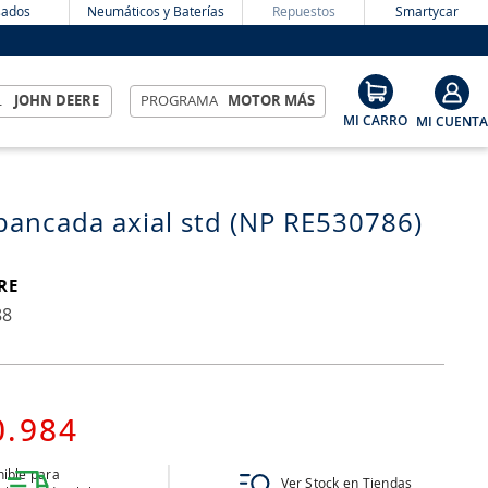
ados
Neumáticos y Baterías
Repuestos
Smartycar
L
JOHN DEERE
PROGRAMA
MOTOR MÁS
bancada axial std (NP RE530786)
RE
88
0
.
984
ible para
Ver Stock en Tiendas