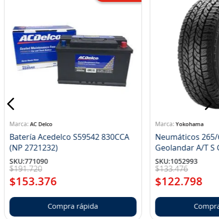
AC Delco
Yokohama
Batería Acedelco S59542 830CCA
Neumáticos 265/
(NP 2721232)
Ge
SKU
:
771090
SKU
:
1052993
$
191
.
720
$
133
.
476
$
153
.
376
$
122
.
798
Compra rápida
Compra