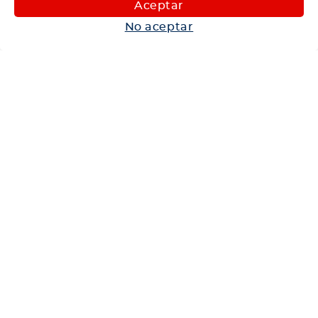
Aceptar
Autos
No aceptar
Neumáticos
Shop
Corporativo
Ética corporativa
Trabaja con nosotros
Política Sistema Gestión Integrado
Hablemos
600 360 6200
Centro de Ayuda
Medios de Pago