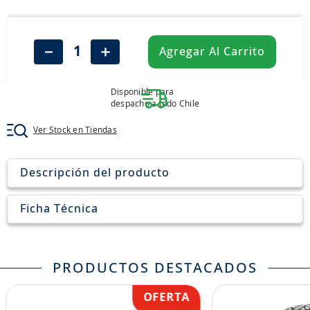
8
.
aceite
9
.
255
－
＋
Agregar Al Carrito
10
.
neumáticos 235
Disponible para
despacho a todo Chile
Ver Stock en Tiendas
Descripción del producto
Ficha Técnica
PRODUCTOS DESTACADOS