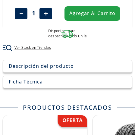
8
.
john deere
－
＋
Agregar Al Carrito
9
.
aceite
10
.
jockey john deere
Disponible para
despacho a todo Chile
Ver Stock en Tiendas
Descripción del producto
Ficha Técnica
PRODUCTOS DESTACADOS