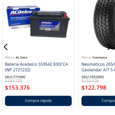
AC Delco
Yokohama
Batería Acedelco S59542 830CCA
Neumáticos 265/
(NP 2721232)
Ge
SKU
:
771090
SKU
:
1052993
$
191
.
720
$
133
.
476
$
153
.
376
$
122
.
798
Compra rápida
Compra