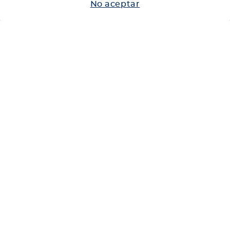
No aceptar
Neumáticos
Shop
Corporativo
Ética corporativa
Trabaja con nosotros
Política Sistema Gestión Integrado
Hablemos
600 360 6200
Centro de Ayuda
Medios de Pago