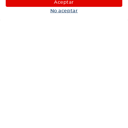
Aceptar
Autos
No aceptar
Neumáticos
Shop
Corporativo
Ética corporativa
Trabaja con nosotros
Política Sistema Gestión Integrado
Hablemos
600 360 6200
Centro de Ayuda
Medios de Pago