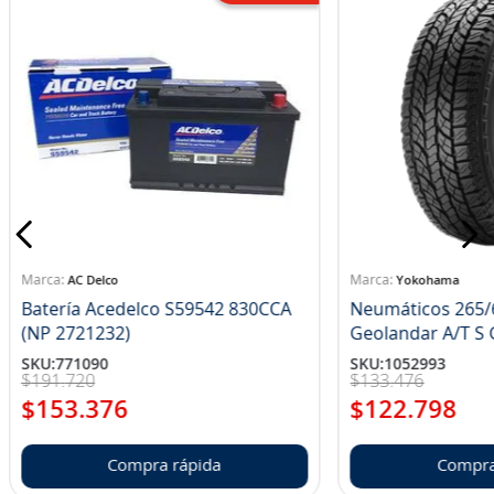
AC Delco
Yokohama
Batería Acedelco S59542 830CCA
Neumáticos 265/
(NP 2721232)
Ge
SKU
:
771090
SKU
:
1052993
$
191
.
720
$
133
.
476
$
153
.
376
$
122
.
798
Compra rápida
Compra