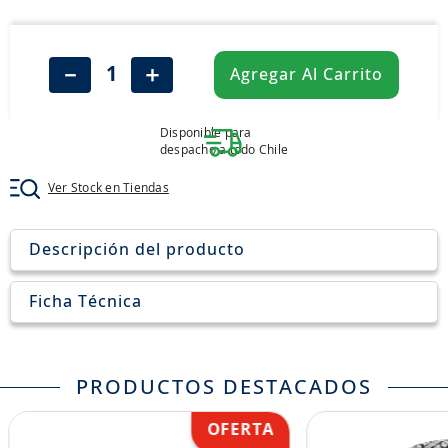
8
.
205
9
.
235
－
＋
Agregar Al Carrito
10
.
john deere
Disponible para
despacho a todo Chile
Ver Stock en Tiendas
Descripción del producto
Ficha Técnica
PRODUCTOS DESTACADOS