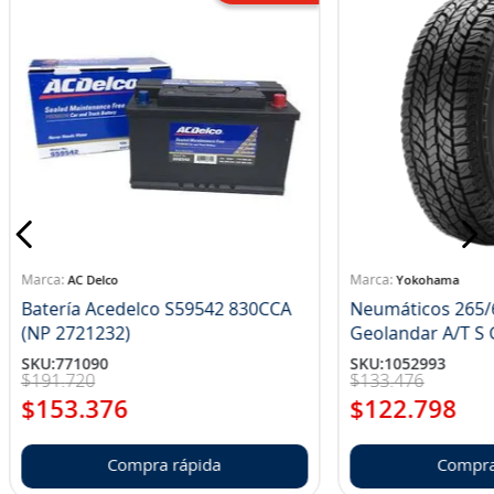
AC Delco
Yokohama
Batería Acedelco S59542 830CCA
Neumáticos 265/
(NP 2721232)
Ge
SKU
:
771090
SKU
:
1052993
$
191
.
720
$
133
.
476
$
153
.
376
$
122
.
798
Compra rápida
Compra