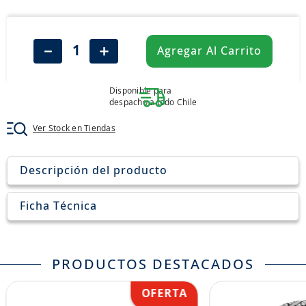
8
.
john deere
9
.
245
－
＋
Agregar Al Carrito
10
.
aceite
Disponible para
despacho a todo Chile
Ver Stock en Tiendas
Descripción del producto
Ficha Técnica
PRODUCTOS DESTACADOS