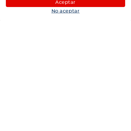
Aceptar
Autos
No aceptar
Neumáticos
Shop
Corporativo
Ética corporativa
Trabaja con nosotros
Política Sistema Gestión Integrado
Hablemos
600 360 6200
Centro de Ayuda
Medios de Pago